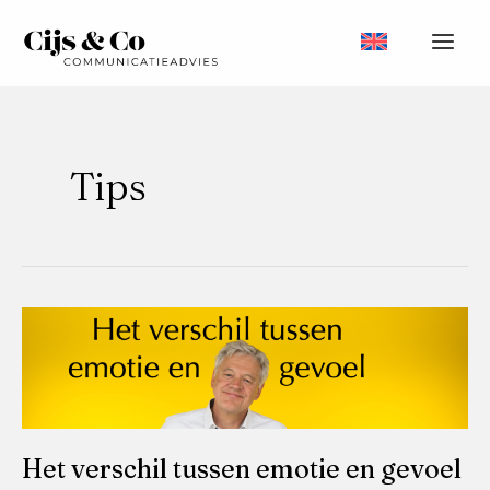
Ga
naar
Main
de
inhoud
Men
Tips
Het verschil tussen emotie en gevoel