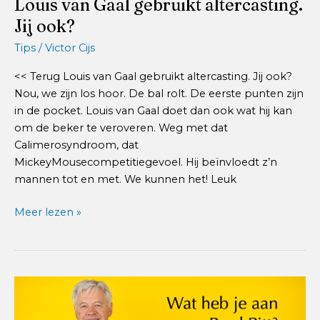
Louis van Gaal gebruikt altercasting.
Jij ook?
Tips
/
Victor Cijs
<< Terug Louis van Gaal gebruikt altercasting. Jij ook?
Nou, we zijn los hoor. De bal rolt. De eerste punten zijn
in de pocket. Louis van Gaal doet dan ook wat hij kan
om de beker te veroveren. Weg met dat
Calimerosyndroom, dat
MickeyMousecompetitiegevoel. Hij beïnvloedt z’n
mannen tot en met. We kunnen het! Leuk
Louis
Meer lezen »
van
Gaal
gebruikt
altercasting.
Jij
ook?