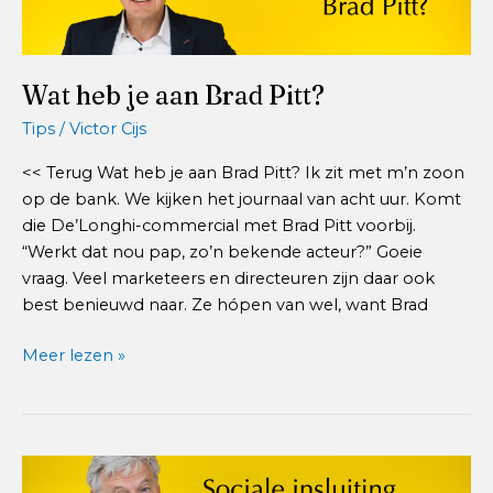
Wat heb je aan Brad Pitt?
Tips
/
Victor Cijs
<< Terug Wat heb je aan Brad Pitt? Ik zit met m’n zoon
op de bank. We kijken het journaal van acht uur. Komt
die De’Longhi-commercial met Brad Pitt voorbij.
“Werkt dat nou pap, zo’n bekende acteur?” Goeie
vraag. Veel marketeers en directeuren zijn daar ook
best benieuwd naar. Ze hópen van wel, want Brad
Wat
Meer lezen »
heb
je
aan
Brad
Pitt?