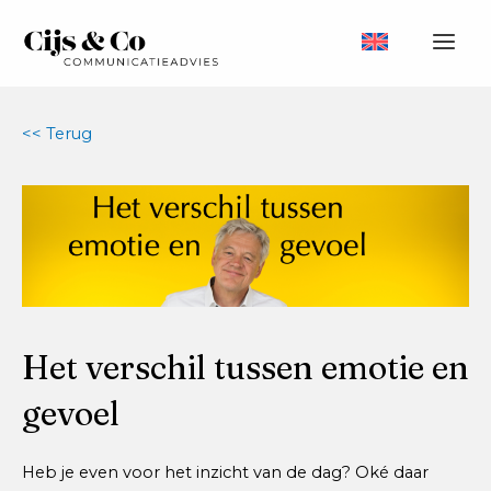
Ga
naar
Main
de
inhoud
Men
<< Terug
Het verschil tussen emotie en
gevoel
Heb je even voor het inzicht van de dag? Oké daar