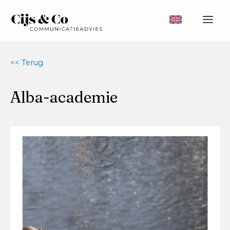
Ga
naar
Main
de
inhoud
Men
<< Terug
Alba-academie